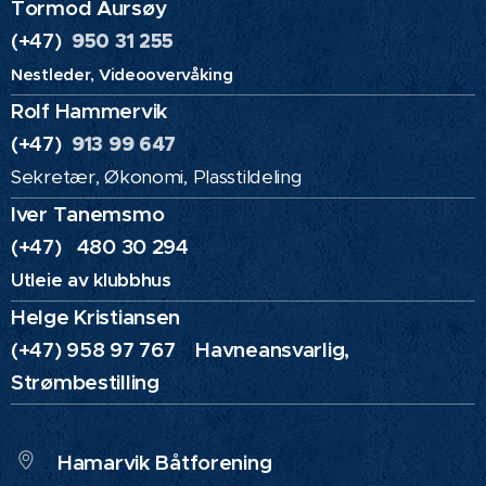
Tormod Aursøy
(+47)
950 31 255
Nestleder, Videoovervåking
Rolf Hammervik
(+47)
913 99 647
Sekretær, Økonomi, Plasstildeling
Iver Tanemsmo
(+47) 480 30 294
Utleie av klubbhus
Helge Kristiansen
(+47) 958 97 767 Havneansvarlig,
Strømbestilling
Hamarvik Båtforening